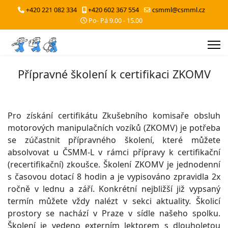
+420 221 082 334
+420 602 367 554
csmml@csmml.cz
Po- Pá 9.00 - 15.00
Přípravné školení k certifikaci ZKOMV
Pro získání certifikátu Zkušebního komisaře obsluh
motorových manipulačních vozíků (ZKOMV) je potřeba
se zúčastnit přípravného školení, které můžete
absolvovat u ČSMM-L v rámci přípravy k certifikační
(recertifikační) zkoušce. Školení ZKOMV je jednodenní
s časovou dotací 8 hodin a je vypisováno zpravidla 2x
ročně v lednu a září. Konkrétní nejbližší již vypsaný
termín můžete vždy nalézt v sekci aktuality. Školicí
prostory se nachází v Praze v sídle našeho spolku.
Školení je vedeno externím lektorem s dlouholetou