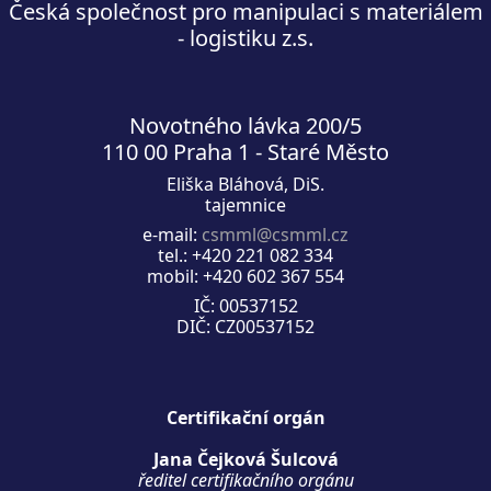
Česká společnost pro manipulaci s materiálem
- logistiku z.s.
Novotného lávka 200/5
110 00 Praha 1 - Staré Město
Eliška Bláhová, DiS.
tajemnice
e-mail:
csmml@csmml.cz
tel.: +420 221 082 334
mobil: +420 602 367 554
IČ: 00537152
DIČ: CZ00537152
Certifikační orgán
Jana Čejková Šulcová
ředitel certifikačního orgánu